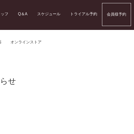
タッフ
Q＆A
スケジュール
トライアル予約
会員様予約
浴
オンラインストア
知らせ